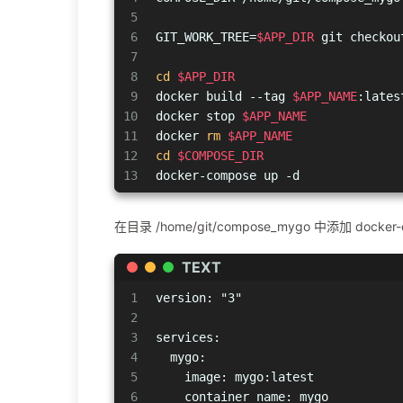
5
6
GIT_WORK_TREE=
$APP_DIR
 git checkou
7
8
cd
$APP_DIR
9
docker build --tag 
$APP_NAME
:lates
10
docker stop 
$APP_NAME
11
docker 
rm
$APP_NAME
12
cd
$COMPOSE_DIR
13
docker-compose up -d
在目录 /home/git/compose_mygo 中添加 docker-
TEXT
1
version: "3"
2
3
services:
4
  mygo:
5
    image: mygo:latest
6
    container_name: mygo