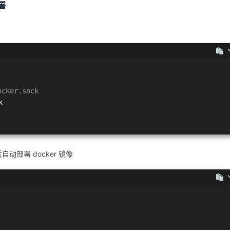
署
cker.sock
k
送后自动部署 docker 镜像