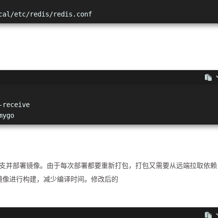
cal/etc/redis/redis.conf
-receive
mygo
r 分支并部署镜像。由于每次部署都要重新打包，打包又需要从远端拉取依赖
为基础镜像进行构建，减少编译时间。修改后的