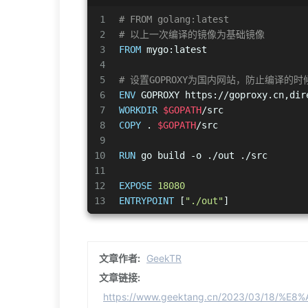
1
# FROM golang:latest
2
# 以上一次编译的镜像为基础镜像
3
FROM
 mygo:latest
4
5
# 设置GOPROXY为国内网站，防止编译的时
6
ENV
 GOPROXY https://goproxy.cn,dir
7
WORKDIR
$GOPATH
/src
8
COPY
 . 
$GOPATH
/src
9
10
RUN
 go build -o ./out ./src
11
12
EXPOSE
18080
13
ENTRYPOINT
 [
"./out"
]
文章作者:
GeekTR
文章链接:
https://www.geektang.cn/2023/03/18/