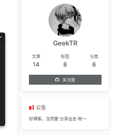
GeekTR
文章
标签
分类
14
8
6
关注我
公告
好博客，当然要 分享出去 呀～