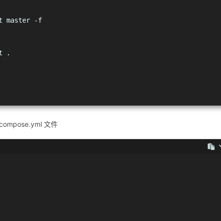
t master -f
t .
compose.yml 文件