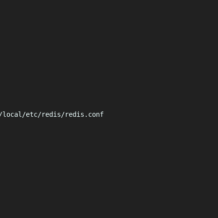
/local/etc/redis/redis.conf