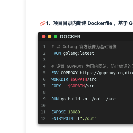
1、项目目录内新建 Dockerfile ，基于
DOCKER
1
# 以 Golang 官方镜像为基础镜像
2
FROM
 golang:latest
3
4
# 设置 GOPROXY 为国内网站，防止编译
5
ENV
 GOPROXY https://goproxy.cn,dir
6
WORKDIR
$GOPATH
/src
7
COPY
 . 
$GOPATH
/src
8
9
RUN
 go build -o ./out ./src
10
11
EXPOSE
18080
12
ENTRYPOINT
 [
"./out"
]