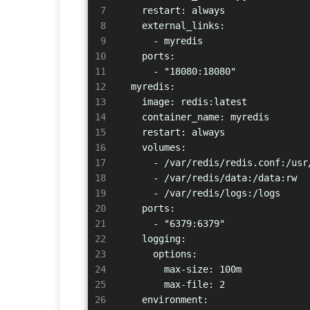
7
    restart: always
8
    external_links:
9
      - myredis
10
    ports:
11
      - "18080:18080" 
12
  myredis:
13
    image: redis:latest
14
    container_name: myredis
15
    restart: always
16
    volumes:
17
      - /var/redis/redis.conf:/usr
18
      - /var/redis/data:/data:rw
19
      - /var/redis/logs:/logs
20
    ports:
21
      - "6379:6379"
22
    logging:
23
      options:
24
        max-size: 100m
25
        max-file: 2
26
    environment: