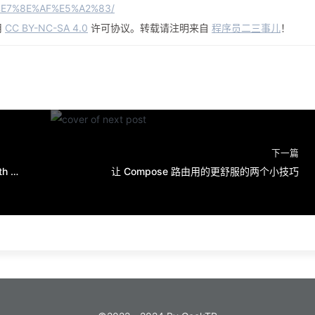
E7%8E%AF%E5%A2%83/
用
CC BY-NC-SA 4.0
许可协议。转载请注明来自
程序员二三事儿
！
下一篇
Android TextView 的 maxEms 和 maxLength 区别
让 Compose 路由用的更舒服的两个小技巧