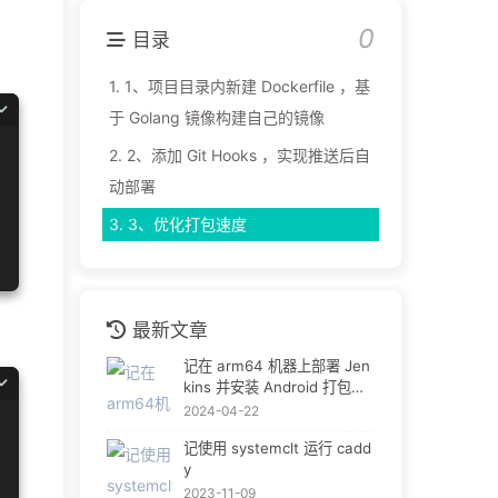
0
目录
1.
1、项目目录内新建 Dockerfile ，基
于 Golang 镜像构建自己的镜像
2.
2、添加 Git Hooks ，实现推送后自
动部署
3.
3、优化打包速度
最新文章
记在 arm64 机器上部署 Jen
kins 并安装 Android 打包环
境
2024-04-22
记使用 systemclt 运行 cadd
y
2023-11-09