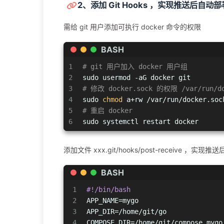
2、添加 Git Hooks ，实现推送后自动部
需给 git 用户添加可执行 docker 命令的权限
BASH
1
# git 用户加入 docker 用户组
2
sudo usermod -aG docker git
3
# 修改 docker.sock 的权限 /var/run/do
4
sudo 
chmod
 a+rw /var/run/docker.soc
5
# 重启 docker
6
sudo systemctl restart docker
添加文件 xxx.git/hooks/post-receive ，实现推
BASH
1
#!/bin/bash
2
APP_NAME=mygo
3
APP_DIR=/home/git/go
4
COMPOSE_DIR=/home/git/compose_mygo