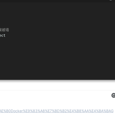
候被墙
ect
%E8%AE%B0Docker%E9%83%A8%E7%BD%B2%E4%B8%AA%E4%BA%BAG