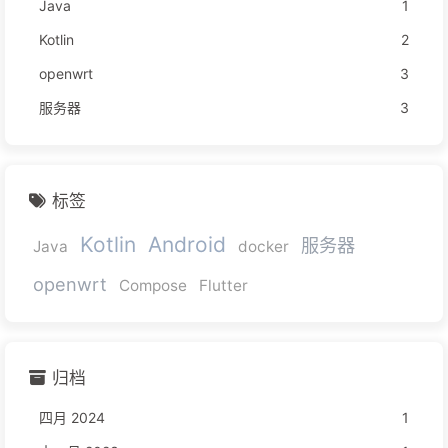
Java
1
Kotlin
2
openwrt
3
服务器
3
标签
Kotlin
Android
服务器
Java
docker
openwrt
Compose
Flutter
归档
四月 2024
1